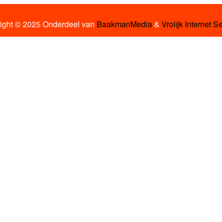
ight © 2025 Onderdeel van
BaakmanMedia
&
Vrolijk Internet S