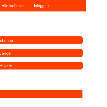
Alle websites
Inloggen
ebshop
verige
oftware