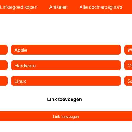
Linktegoed kopen
Artikelen
Alle dochterpagina's
Apple
W
Hardware
O
Linux
S
Link toevoegen
Link toevoegen